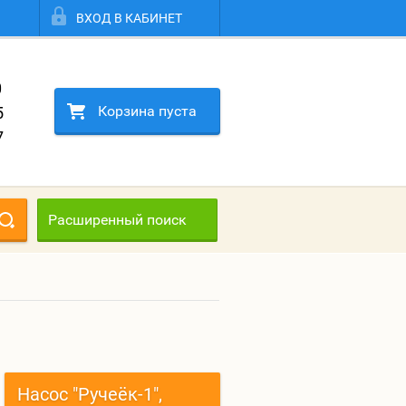
ВХОД В КАБИНЕТ
0
Корзина пуста
5
7
Расширенный поиск
Насос "Ручеёк-1",